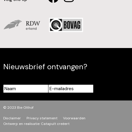
Nieuwsbrief ontvangen?
Naam
E-
mailadres
© 2023 Bie Olthof
Disclaimer
Privacy statement
Voorwaarden
Ontwerp en realisatie:
Catapult creëert