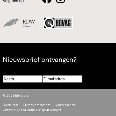
Volg ons op
Nieuwsbrief ontvangen?
Naam
E-
mailadres
© 2023 Bie Olthof
Disclaimer
Privacy statement
Voorwaarden
Ontwerp en realisatie:
Catapult creëert