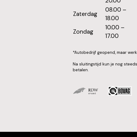
20.00
08.00 –
Zaterdag
18.00
10.00 –
Zondag
17.00
*Autobedrijf geopend, maar werk
Na sluitingstijd kun je nog stee
betalen.