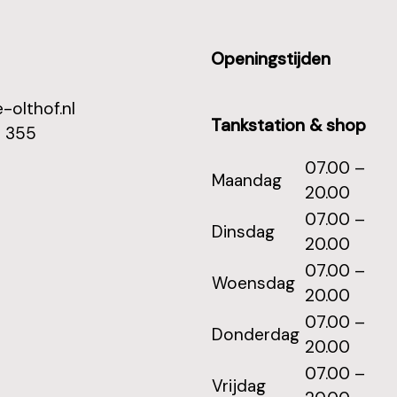
Openingstijden
-olthof.nl
Tankstation & shop
1 355
07.00 –
Maandag
20.00
07.00 –
Dinsdag
20.00
07.00 –
Woensdag
20.00
07.00 –
Donderdag
20.00
07.00 –
Vrijdag