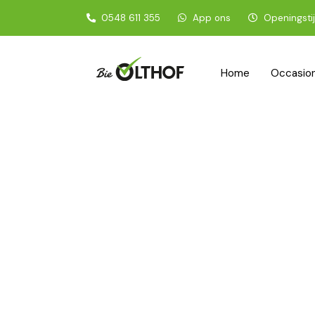
0548 611 355
App ons
Openingsti
Home
Occasio